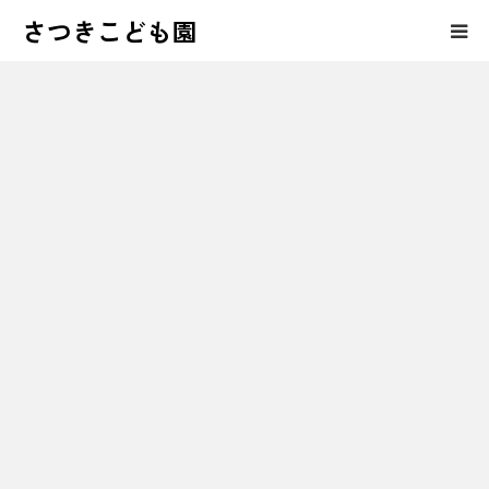
さつきこども園
保護者の皆様へのコンテンツ
さつきこども園の紹介
園児募集・育児相談