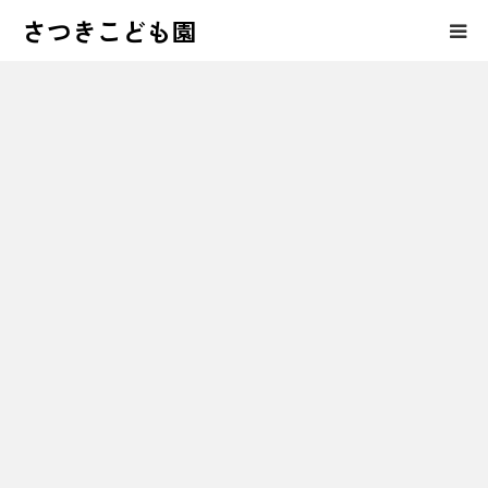
さつきこども園
保護者の皆様へのコンテンツ
さつきこども園の紹介
園児募集・育児相談