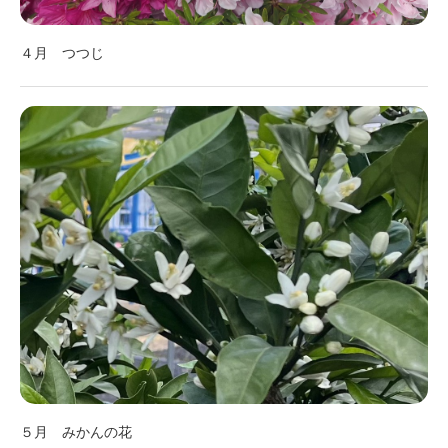
４月 つつじ
５月 みかんの花